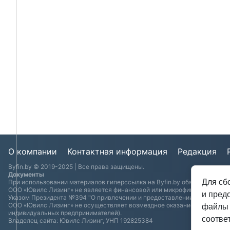
О компании
Контактная информация
Редакция
Byfin.by © 2019-2025 | Все права защищены.
Документы
Для сб
При использовании материалов гиперссылка на Byfin.by обязательна.
ООО «Ювилс Лизинг» не является финансовой или микрофинансовой орг
и пред
Указом Президента №394 "О привлечении и предоставлении займов, дея
ООО «Ювилс Лизинг» не осуществляет возмездное оказание консультаци
файлы 
индивидуальных предпринимателей).
соотве
Владелец сайта: Ювилс Лизинг, УНП 192825384