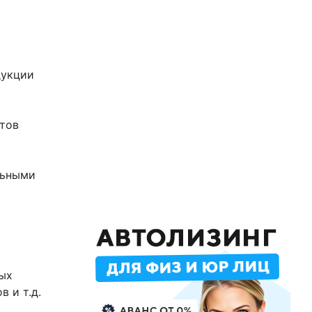
дукции
тов
льными
ых
 и т.д.