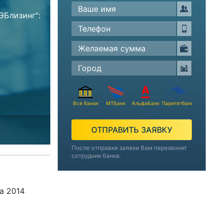
ЭБлизинг":
Все банки
МТБанк
АльфаБанк
Паритетбанк
ОТПРАВИТЬ ЗАЯВКУ
После отправки заявки Вам перезвонит
сотрудник банка.
а 2014