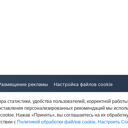
Размещение рекламы
Настройка файлов cookie
ора статистики, удобства пользователей, корректной работы
анизацией, не оказывает услуг по оформлению и предоставлению населени
оставления персонализированных рекомендаций мы испол
тельности микрофинансовых организаций" от 30.06.2014г.
онных и (или) информационных услуг об условиях предоставления кредито
cookie. Нажав «Принять», вы соглашаетесь на их обработку
тствии с
Политикой обработки файлов cookie
.
Настроить Co