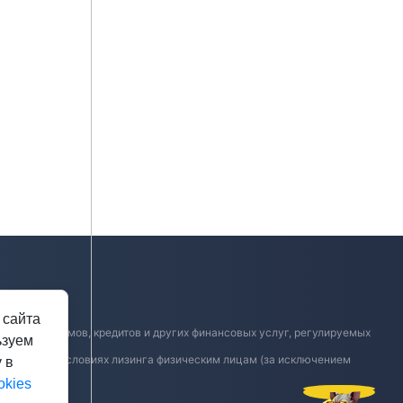
 сайта
ю микрозаймов, кредитов и других финансовых услуг, регулируемых
ьзуем
в, займов, условиях лизинга физическим лицам (за исключением
 в
okies